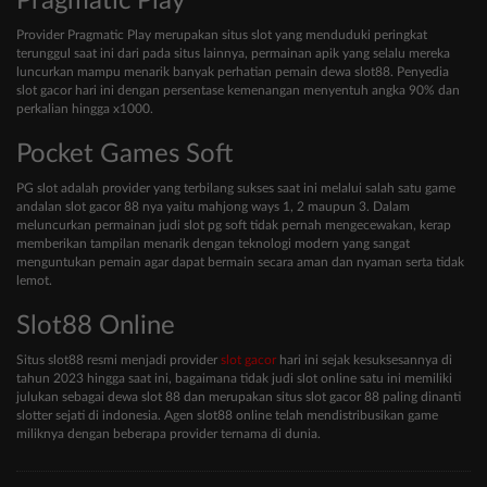
Pragmatic Play
Provider Pragmatic Play merupakan situs slot yang menduduki peringkat
terunggul saat ini dari pada situs lainnya, permainan apik yang selalu mereka
luncurkan mampu menarik banyak perhatian pemain dewa slot88. Penyedia
slot gacor hari ini dengan persentase kemenangan menyentuh angka 90% dan
perkalian hingga x1000.
Pocket Games Soft
PG slot adalah provider yang terbilang sukses saat ini melalui salah satu game
andalan slot gacor 88 nya yaitu mahjong ways 1, 2 maupun 3. Dalam
meluncurkan permainan judi slot pg soft tidak pernah mengecewakan, kerap
memberikan tampilan menarik dengan teknologi modern yang sangat
menguntukan pemain agar dapat bermain secara aman dan nyaman serta tidak
lemot.
Slot88 Online
Situs slot88 resmi menjadi provider
slot gacor
hari ini sejak kesuksesannya di
tahun 2023 hingga saat ini, bagaimana tidak judi slot online satu ini memiliki
julukan sebagai dewa slot 88 dan merupakan situs slot gacor 88 paling dinanti
slotter sejati di indonesia. Agen slot88 online telah mendistribusikan game
miliknya dengan beberapa provider ternama di dunia.