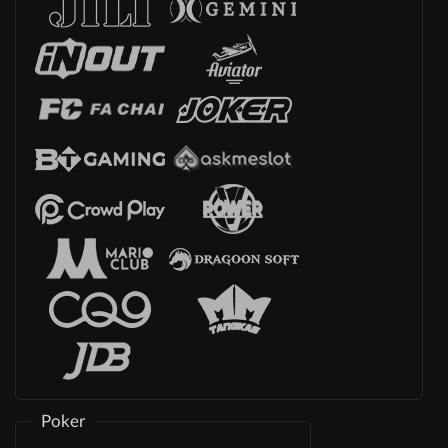
Poker