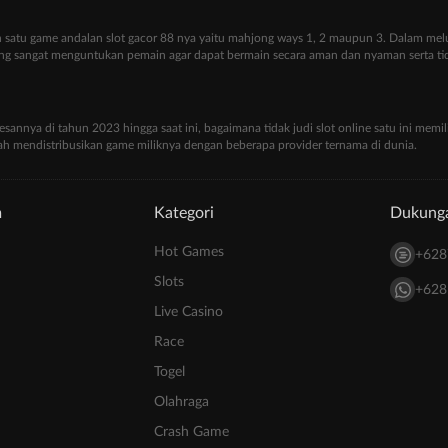
alah satu game andalan slot gacor 88 nya yaitu mahjong ways 1, 2 maupun 3. Dalam m
g sangat menguntukan pemain agar dapat bermain secara aman dan nyaman serta tid
sesannya di tahun 2023 hingga saat ini, bagaimana tidak judi slot online satu ini memi
 telah mendistribusikan game miliknya dengan beberapa provider ternama di dunia.
m
Kategori
Dukung
Hot Games
+628
Slots
+628
Live Casino
Race
Togel
Olahraga
Crash Game