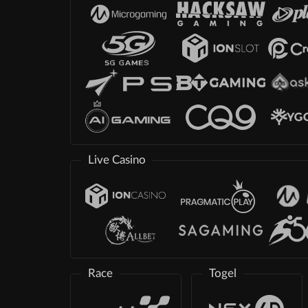
Live Casino
Race
Togel