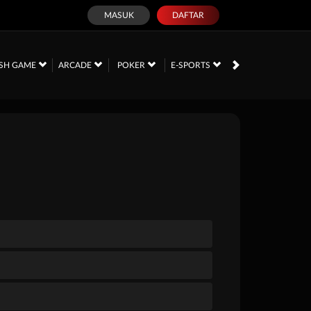
MASUK
DAFTAR
SH GAME
ARCADE
POKER
E-SPORTS
SABUNG AYAM