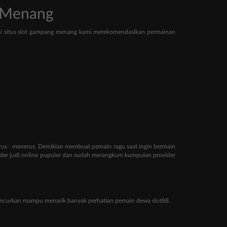
g Menang
ai situs slot gampang menang kami merekomendasikan permainan
rus - menerus. Demikian membuat pemain ragu saat ingin bermain
rovider judi online populer dan sudah merangkum kumpulan provider
a luncurkan mampu menarik banyak perhatian pemain dewa slot88.