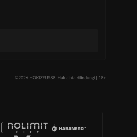
©2026 HOKIZEUS88. Hak cipta dilindungi | 18+