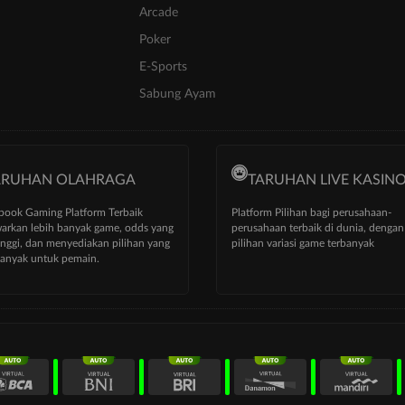
Arcade
Poker
E-Sports
Sabung Ayam
ARUHAN OLAHRAGA
TARUHAN LIVE KASIN
book Gaming Platform Terbaik
Platform Pilihan bagi perusahaan-
rkan lebih banyak game, odds yang
perusahaan terbaik di dunia, dengan
tinggi, dan menyediakan pilihan yang
pilihan variasi game terbanyak
banyak untuk pemain.