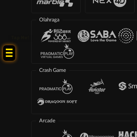
Olahraga
Tap Me!
Crash Game
Arcade