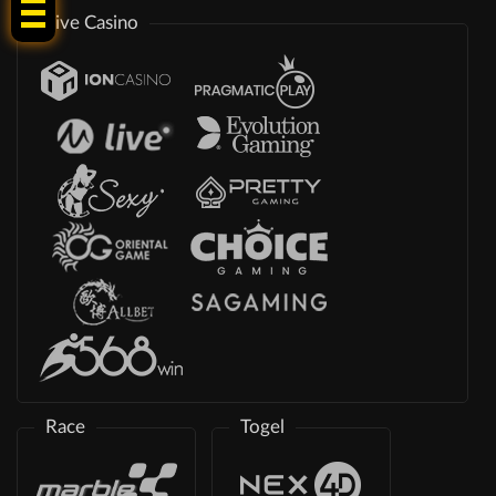
Live Casino
Race
Togel