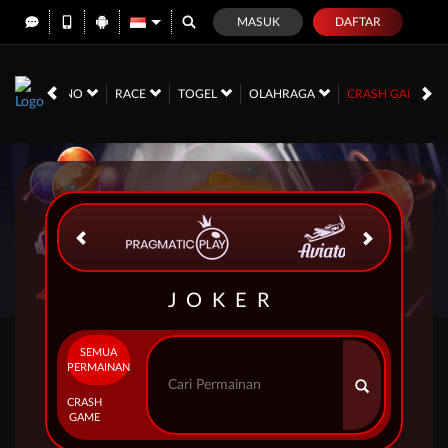
MASUK
DAFTAR
LIVE CASINO
RACE
TOGEL
OLAHRAGA
CRASH GAME
JOKER
SEMUA
PERMAINAN
CRASH
GAME