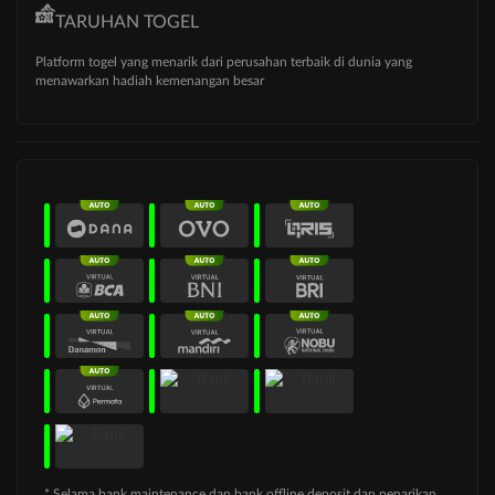
TARUHAN TOGEL
Platform togel yang menarik dari perusahan terbaik di dunia yang
menawarkan hadiah kemenangan besar
* Selama bank maintenance dan bank offline deposit dan penarikan