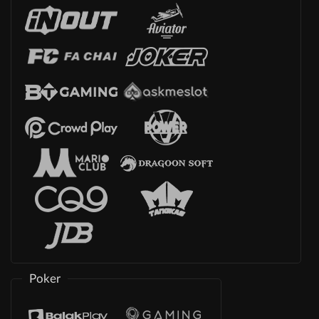
Poker