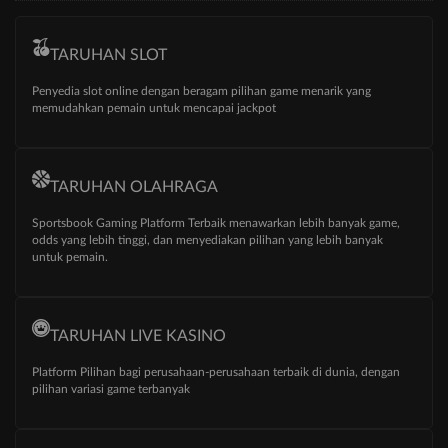
TARUHAN SLOT
Penyedia slot online dengan beragam pilihan game menarik yang
memudahkan pemain untuk mencapai jackpot
TARUHAN OLAHRAGA
Sportsbook Gaming Platform Terbaik menawarkan lebih banyak game,
odds yang lebih tinggi, dan menyediakan pilihan yang lebih banyak
untuk pemain.
TARUHAN LIVE KASINO
Platform Pilihan bagi perusahaan-perusahaan terbaik di dunia, dengan
pilihan variasi game terbanyak