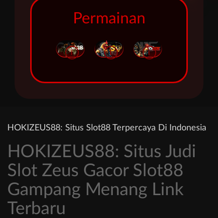
Permainan
i
i
i
HOKIZEUS88: Situs Slot88 Terpercaya Di Indonesia
HOKIZEUS88: Situs Judi
Slot Zeus Gacor Slot88
Gampang Menang Link
Terbaru