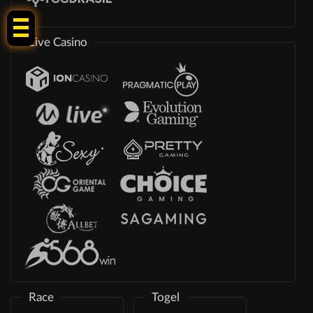
Live Casino
Race
Togel