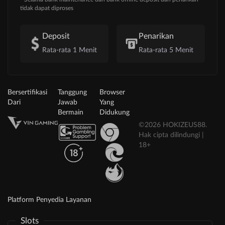
tidak dapat diproses
Deposit
Penarikan
Rata-rata 1 Menit
Rata-rata 5 Menit
Bersertifikasi
Tanggung
Browser
Dari
Jawab
Yang
Bermain
Didukung
©2026 HOKIZEUS88.
Hak cipta dilindungi |
18+
Platform Penyedia Layanan
Slots