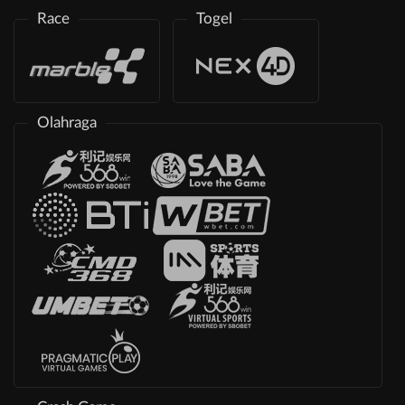
Race
Togel
Olahraga