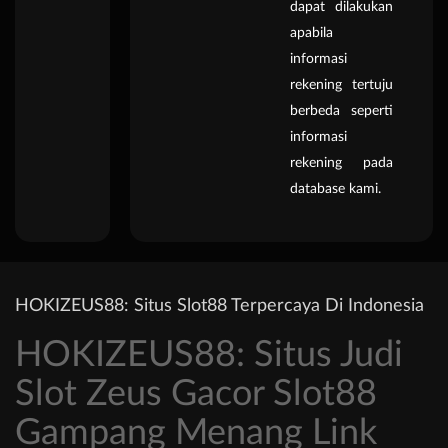
dapat dilakukan
apabila
informasi
rekening tertuju
berbeda seperti
informasi
rekening pada
database kami.
HOKIZEUS88: Situs Slot88 Terpercaya Di Indonesia
HOKIZEUS88: Situs Judi
Slot Zeus Gacor Slot88
Gampang Menang Link