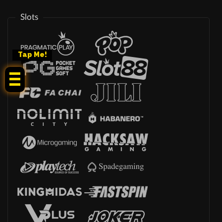
Slots
Tap Me!