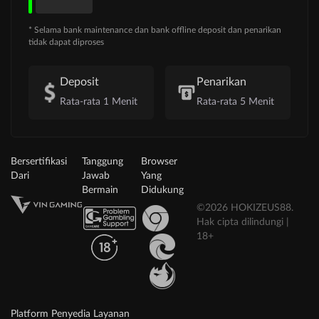
* Selama bank maintenance dan bank offline deposit dan penarikan
tidak dapat diproses
Deposit
Penarikan
Rata-rata 1 Menit
Rata-rata 5 Menit
Bersertifikasi
Tanggung
Browser
Dari
Jawab
Yang
Bermain
Didukung
©2026 HOKIZEUS88.
Hak cipta dilindungi |
18+
Platform Penyedia Layanan