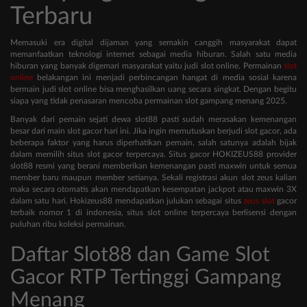
Terbaru
Memasuki era digital dijaman yang semakin canggih masyarakat dapat
memanfaatkan teknologi internet sebagai media hiburan. Salah satu media
hiburan yang banyak digemari masyarakat yaitu judi slot online. Permainan
slot
online
belakangan ini menjadi perbincangan hangat di media sosial karena
bermain judi slot online bisa menghasilkan uang secara singkat. Dengan begitu
siapa yang tidak penasaran mencoba permainan slot gampang menang 2025.
Banyak dari pemain sejati dewa slot88 pasti sudah merasakan kemenangan
besar dari main slot gacor hari ini. Jika ingin memutuskan berjudi slot gacor, ada
beberapa faktor yang harus diperhatikan pemain, salah satunya adalah bijak
dalam memilih situs slot gacor terpercaya. Situs gacor HOKIZEUS88 provider
slot88 resmi yang berani memberikan kemenangan pasti maxwin untuk semua
member baru maupun member setianya. Sekali registrasi akun slot zeus kalian
maka secara otomatis akan mendapatkan kesempatan jackpot atau maxwin 3X
dalam satu hari. Hokizeus88 mendapatkan julukan sebagai situs
zeus slot
gacor
terbaik nomor 1 di indonesia, situs slot online terpercaya berlisensi dengan
puluhan ribu koleksi permainan.
Daftar Slot88 dan Game Slot
Gacor RTP Tertinggi Gampang
Menang