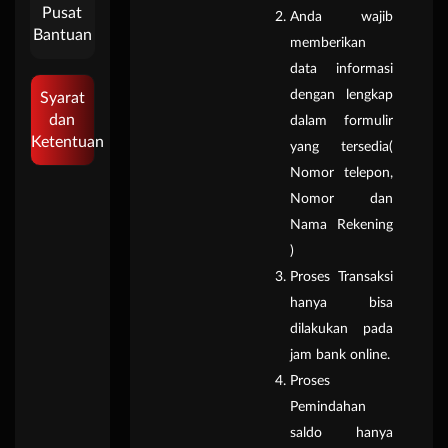
Pusat
Anda wajib
Bantuan
memberikan
data informasi
dengan lengkap
Syarat
dan
dalam formulir
Ketentuan
yang tersedia(
Nomor telepon,
Nomor dan
Nama Rekening
)
Proses Transaksi
hanya bisa
dilakukan pada
jam bank online.
Proses
Pemindahan
saldo hanya