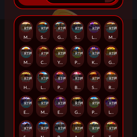
RTP
98%
RTP
80%
RTP
96%
RTP
96%
RTP
97%
RTP
87%
Mahjong Frenzy
Sharkalicious
Gods of Asgard
Sky Chasers
Legend of King Kong
Mahjong Frenzy : Tiles of Fortunes
RTP
95%
RTP
96%
RTP
97%
RTP
97%
RTP
95%
RTP
95%
Money Tree Slot
CNY Fever
Yokai Treasure
Paw House
Kirin Legends
Golden Lion
RTP
95%
RTP
98%
RTP
97%
RTP
96%
RTP
95%
RTP
95%
Highway Kings HD
Lost Paradise 2
Play If You Dare
Bozo's Trick
Sky Lantern
Royal Pastry Chef
RTP
97%
RTP
98%
RTP
97%
RTP
97%
RTP
96%
RTP
98%
Elementalist
Magic Lamp Carnival
Evil Queen Cauldron
Gate of Ninja
Paw House 2
Let's Party
RTP
96%
RTP
98%
RTP
96%
RTP
97%
RTP
98%
RTP
97%