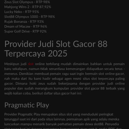
Zeus Slot Olympus - RTP 98%
Mahjong Wins 2 - RTP 87,92%
Lucky Neko - RTP 95%
Slot88 Olympus 1000 - RTP 98%
Rujak Bonanza - RTP 93%
Dream of Macaw - RTP 96%
Super Golf Drive - RTP 92%
Provider Judi Slot Gacor 88
Terpercaya 2025
Meskipun judi
slot
online terbilang mudah dimainkan bahkan untuk pemain
baru sekalipun, namun tidak senantiasa kemenangan didapatkan secara terus -
menerus. Demikian membuat pemain ragu saat ingin bermain slot online gacor,
nah maka dari itu kami hadir sebagai agen resmi situs slot terpercaya paling
gacor. Dimana hoki zeus sudah bekerjasama dengan provider judi online
populer dan sudah merangkum kumpulan provider slot gacor 88 terbaik yang
wajib kalian coba, berikut daftar situs gacor hari ini:
Pragmatic Play
Provider Pragmatic Play merupakan situs slot yang menduduki peringkat
terunggul saat ini dari pada situs lainnya, permainan apik yang selalu mereka
luncurkan mampu menarik banyak perhatian pemain dewa slot88. Penyedia
slot gacor hari ini dengan persentase kemenangan menyentuh angka 90% dan