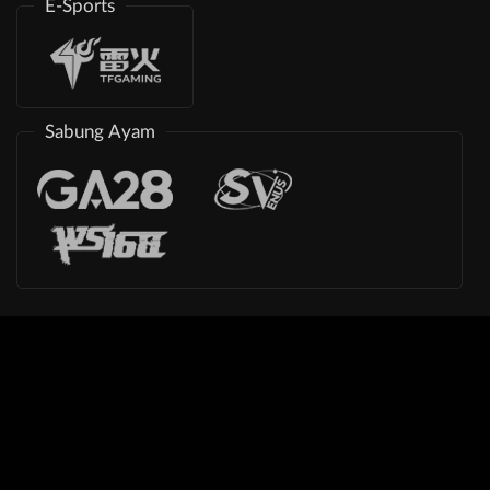
E-Sports
Sabung Ayam