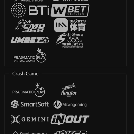
Crash Game