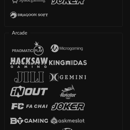
Arcade