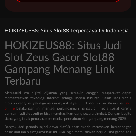
HOKIZEUS88: Situs Slot88 Terpercaya Di Indonesia
HOKIZEUS88: Situs Judi
Slot Zeus Gacor Slot88
Gampang Menang Link
Terbaru
Memasuki era digital dijaman yang semakin canggih masyarakat dapat
memanfaatkan teknologi internet sebagai media hiburan. Salah satu media
hiburan yang banyak digemari masyarakat yaitu judi slot online. Permainan
slot
online
belakangan ini menjadi perbincangan hangat di media sosial karena
bermain judi slot online bisa menghasilkan uang secara singkat. Dengan begitu
siapa yang tidak penasaran mencoba permainan slot gampang menang 2025.
Banyak dari pemain sejati dewa slot88 pasti sudah merasakan kemenangan
besar dari main slot gacor hari ini. Jika ingin memutuskan berjudi slot gacor, ada