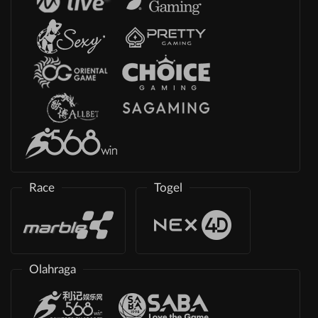
Race
Togel
Olahraga