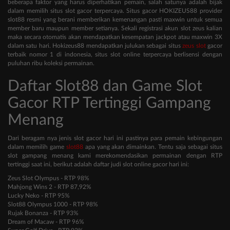
beberapa faktor yang harus diperhatikan pemain, salah satunya adalah bijak
dalam memilih situs slot gacor terpercaya. Situs gacor HOKIZEUS88 provider
slot88 resmi yang berani memberikan kemenangan pasti maxwin untuk semua
member baru maupun member setianya. Sekali registrasi akun slot zeus kalian
maka secara otomatis akan mendapatkan kesempatan jackpot atau maxwin 3X
dalam satu hari. Hokizeus88 mendapatkan julukan sebagai situs
zeus slot
gacor
terbaik nomor 1 di indonesia, situs slot online terpercaya berlisensi dengan
puluhan ribu koleksi permainan.
Daftar Slot88 dan Game Slot
Gacor RTP Tertinggi Gampang
Menang
Dari beragam nya jenis slot gacor hari ini pastinya para pemain kebingungan
dalam memilih game
slot88
apa yang akan dimainkan. Tentu saja sebagai situs
slot gampang menang kami merekomendasikan permainan dengan RTP
tertinggi saat ini, berikut adalah daftar judi slot online gacor hari ini:
Zeus Slot Olympus - RTP 98%
Mahjong Wins 2 - RTP 87,92%
Lucky Neko - RTP 95%
Slot88 Olympus 1000 - RTP 98%
Rujak Bonanza - RTP 93%
Dream of Macaw - RTP 96%