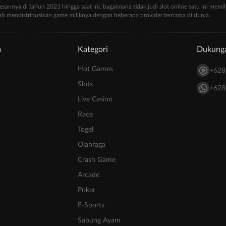
sesannya di tahun 2023 hingga saat ini, bagaimana tidak judi slot online satu ini memi
 telah mendistribusikan game miliknya dengan beberapa provider ternama di dunia.
m
Kategori
Dukung
Hot Games
+628
Slots
+628
Live Casino
Race
Togel
Olahraga
Crash Game
Arcade
Poker
E-Sports
Sabung Ayam