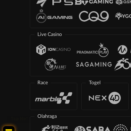
Live Casino
Race
Togel
Olahraga
Tap Me!