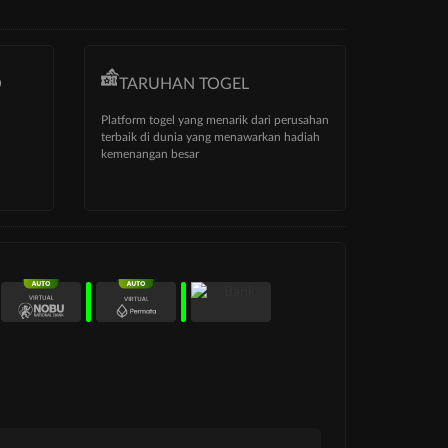
O
TARUHAN TOGEL
Platform togel yang menarik dari perusahan
terbaik di dunia yang menawarkan hadiah
kemenangan besar