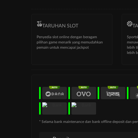
TARUHAN SLOT
T
Penyedia slot online dengan beragam
Sports
pilihan game menarik yang memudahkan
menawa
pemain untuk mencapai jackpot
lebih 
lebih 
* Selama bank maintenance dan bank offline deposit dan pen