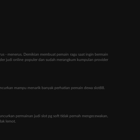
rus - menerus. Demikian membuat pemain ragu saat ingin bermain
rovider judi online populer dan sudah merangkum kumpulan provider
a luncurkan mampu menarik banyak perhatian pemain dewa slot88.
eluncurkan permainan judi slot pg soft tidak pernah mengecewakan,
ak lemot.