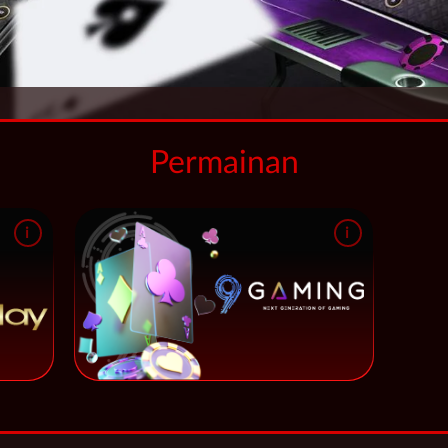
Permainan
i
i