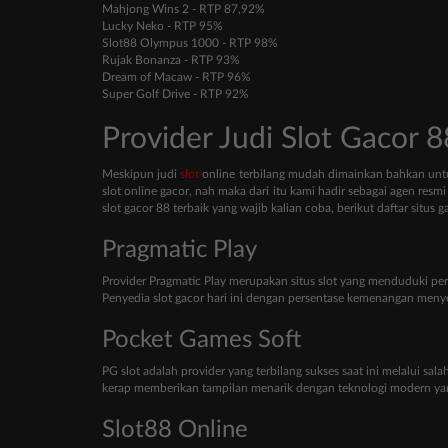
Mahjong Wins 2 - RTP 87,92%
Lucky Neko - RTP 95%
Slot88 Olympus 1000 - RTP 98%
Rujak Bonanza - RTP 93%
Dream of Macaw - RTP 96%
Super Golf Drive - RTP 92%
Provider Judi Slot Gacor 
Meskipun judi
slot
online terbilang mudah dimainkan bahkan untu
slot online gacor, nah maka dari itu kami hadir sebagai agen res
slot gacor 88 terbaik yang wajib kalian coba, berikut daftar situs ga
Pragmatic Play
Provider Pragmatic Play merupakan situs slot yang menduduki per
Penyedia slot gacor hari ini dengan persentase kemenangan men
Pocket Games Soft
PG slot adalah provider yang terbilang sukses saat ini melalui s
kerap memberikan tampilan menarik dengan teknologi modern yan
Slot88 Online