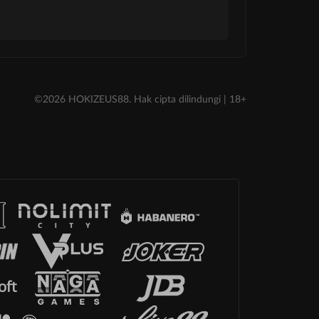
©2026 HOKIZEUS88. Hak cipta dilindungi | 18+