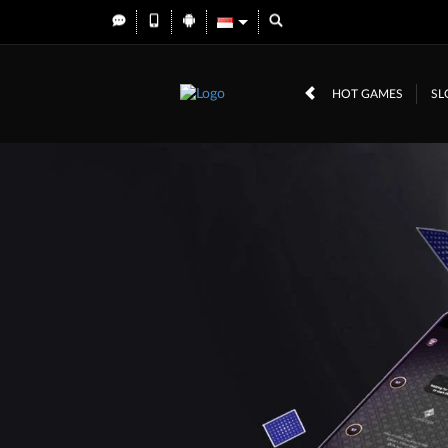
HOT GAMES
SL