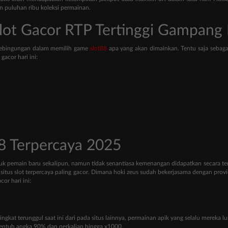
an puluhan ribu koleksi permainan.
Slot Gacor RTP Tertinggi Gampan
n kebingungan dalam memilih game
slot88
apa yang akan dimainkan. Tentu saja sebag
gacor hari ini:
88 Terpercaya 2025
k pemain baru sekalipun, namun tidak senantiasa kemenangan didapatkan secara te
mi situs slot terpercaya paling gacor. Dimana hoki zeus sudah bekerjasama dengan p
cor hari ini:
ingkat terunggul saat ini dari pada situs lainnya, permainan apik yang selalu merek
yentuh angka 90% dan perkalian hingga x1000.