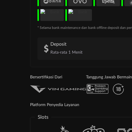
* Selama bank maintenance dan bank offline deposit dan pen
Deposit
Rata-rata 1 Menit
Bersertifikasi Dari
Tanggung Jawab Bermain
Platform Penyedia Layanan
Slots