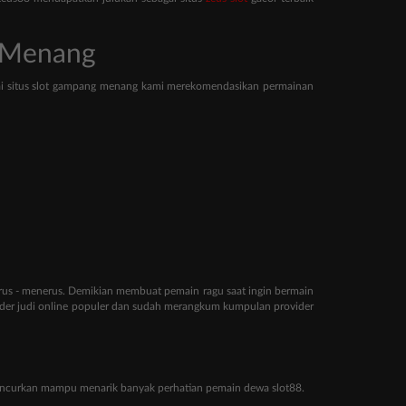
g Menang
ai situs slot gampang menang kami merekomendasikan permainan
rus - menerus. Demikian membuat pemain ragu saat ingin bermain
rovider judi online populer dan sudah merangkum kumpulan provider
a luncurkan mampu menarik banyak perhatian pemain dewa slot88.