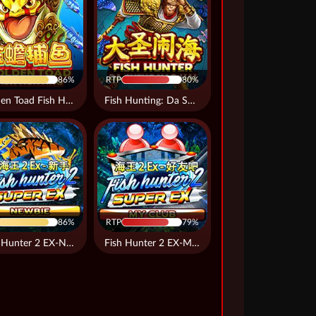
86%
RTP
80%
Golden Toad Fish Hunting
Fish Hunting: Da Sheng Nao Hai
86%
RTP
79%
Fish Hunter 2 EX-Newbie
Fish Hunter 2 EX-My Club