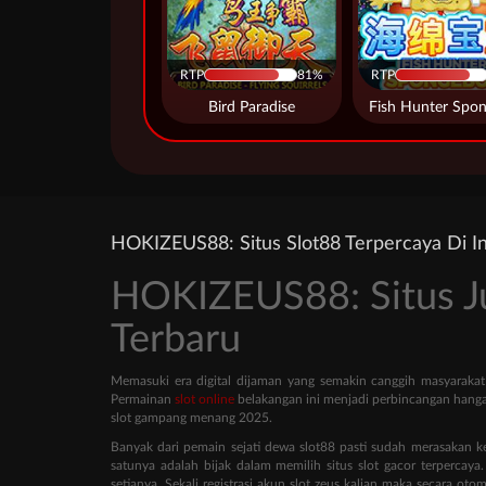
RTP
81%
RTP
Bird Paradise
HOKIZEUS88: Situs Slot88 Terpercaya Di I
HOKIZEUS88: Situs J
Terbaru
Memasuki era digital dijaman yang semakin canggih masyarakat 
Permainan
slot online
belakangan ini menjadi perbincangan hangat
slot gampang menang 2025.
Banyak dari pemain sejati dewa slot88 pasti sudah merasakan ke
satunya adalah bijak dalam memilih situs slot gacor terper
setianya. Sekali registrasi akun slot zeus kalian maka secara 