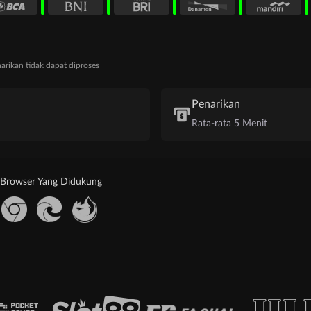
arikan tidak dapat diproses
Penarikan
Rata-rata 5 Menit
Browser Yang Didukung