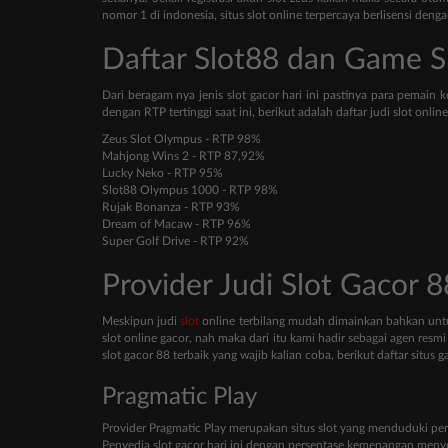
nomor 1 di indonesia, situs slot online terpercaya berlisensi deng
Daftar Slot88 dan Game 
Dari beragam nya jenis slot gacor hari ini pastinya para pemai
dengan RTP tertinggi saat ini, berikut adalah daftar judi slot online 
Zeus Slot Olympus - RTP 98%
Mahjong Wins 2 - RTP 87,92%
Lucky Neko - RTP 95%
Slot88 Olympus 1000 - RTP 98%
Rujak Bonanza - RTP 93%
Dream of Macaw - RTP 96%
Super Golf Drive - RTP 92%
Provider Judi Slot Gacor 
Meskipun judi
slot
online terbilang mudah dimainkan bahkan untu
slot online gacor, nah maka dari itu kami hadir sebagai agen res
slot gacor 88 terbaik yang wajib kalian coba, berikut daftar situs ga
Pragmatic Play
Provider Pragmatic Play merupakan situs slot yang menduduki per
Penyedia slot gacor hari ini dengan persentase kemenangan men