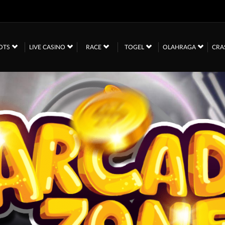
OTS
LIVE CASINO
RACE
TOGEL
OLAHRAGA
CRA