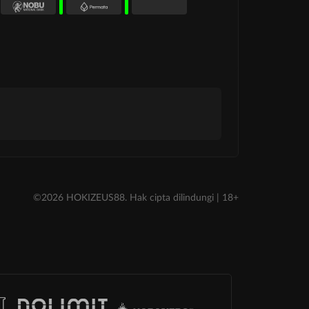
©2026 HOKIZEUS88. Hak cipta dilindungi | 18+