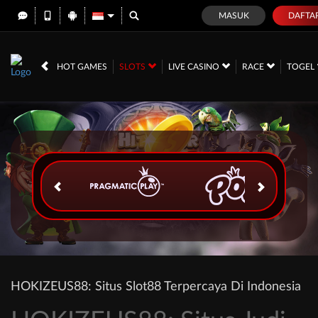
MASUK
DAFTA
IDR
12,689,565,
HOT GAMES
SLOTS
LIVE CASINO
RACE
TOGEL
HOKIZEUS88: Situs Slot88 Terpercaya Di Indonesia