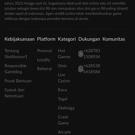
tahun 2023 hingga saat ini, bagaimana tidak judi slot online satu ini memiliki
julukan sebagai dewa slot 88 dan merupakan situs slot gacor 88 paling dinanti
slotter sejati di indonesia. Agen slot88 online telah mendistribusikan game
miliknya dengan beberapa provider ternama di dunia.
Kebijaksanaan
Platform
Kategori
Dukungan
Komunitas
Tentang
Promosi
Hot
+628783
SlotNomor1
Games
1508934
Loyalty
Responsible
Slots
+628538
Referral
Gambling
5418584
Live
Pusat Bantuan
Casino
Syarat dan
Race
Ketentuan
Togel
Olahraga
Crash
Game
Arcade