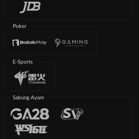
Poker
E-Sports
Sabung Ayam