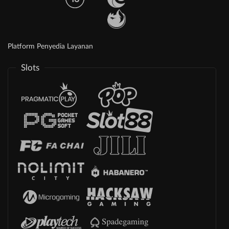
Platform Penyedia Layanan
Slots