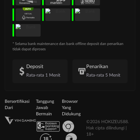
* Selama bank maintenance dan bank offline deposit dan penarikan
tidak dapat diproses
Deposit
Penarikan
Rata-rata 1 Menit
Rata-rata 5 Menit
Bersertifikasi
Tanggung
Browser
Dari
Jawab
Yang
Bermain
Didukung
©2026 HOKIZEUS88.
Hak cipta dilindungi |
18+