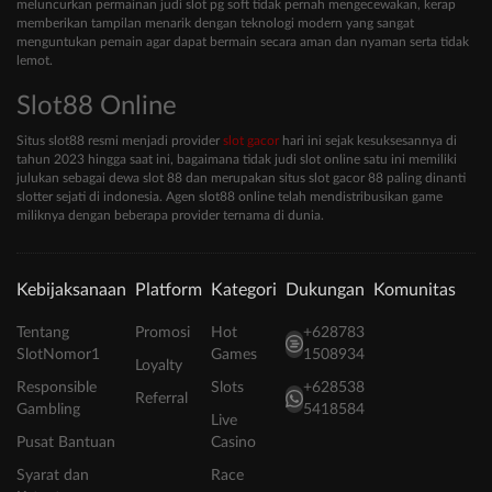
meluncurkan permainan judi slot pg soft tidak pernah mengecewakan, kerap
memberikan tampilan menarik dengan teknologi modern yang sangat
menguntukan pemain agar dapat bermain secara aman dan nyaman serta tidak
lemot.
Slot88 Online
Situs slot88 resmi menjadi provider
slot gacor
hari ini sejak kesuksesannya di
tahun 2023 hingga saat ini, bagaimana tidak judi slot online satu ini memiliki
julukan sebagai dewa slot 88 dan merupakan situs slot gacor 88 paling dinanti
slotter sejati di indonesia. Agen slot88 online telah mendistribusikan game
miliknya dengan beberapa provider ternama di dunia.
Kebijaksanaan
Platform
Kategori
Dukungan
Komunitas
Tentang
Promosi
Hot
+628783
SlotNomor1
Games
1508934
Loyalty
Responsible
Slots
+628538
Referral
Gambling
5418584
Live
Pusat Bantuan
Casino
Syarat dan
Race