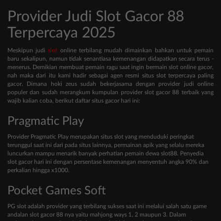
Provider Judi Slot Gacor 88
Terpercaya 2025
Meskipun judi
slot
online terbilang mudah dimainkan bahkan untuk pemain
baru sekalipun, namun tidak senantiasa kemenangan didapatkan secara terus -
menerus. Demikian membuat pemain ragu saat ingin bermain slot online gacor,
nah maka dari itu kami hadir sebagai agen resmi situs slot terpercaya paling
gacor. Dimana hoki zeus sudah bekerjasama dengan provider judi online
populer dan sudah merangkum kumpulan provider slot gacor 88 terbaik yang
wajib kalian coba, berikut daftar situs gacor hari ini:
Pragmatic Play
Provider Pragmatic Play merupakan situs slot yang menduduki peringkat
terunggul saat ini dari pada situs lainnya, permainan apik yang selalu mereka
luncurkan mampu menarik banyak perhatian pemain dewa slot88. Penyedia
slot gacor hari ini dengan persentase kemenangan menyentuh angka 90% dan
perkalian hingga x1000.
Pocket Games Soft
PG slot adalah provider yang terbilang sukses saat ini melalui salah satu game
andalan slot gacor 88 nya yaitu mahjong ways 1, 2 maupun 3. Dalam