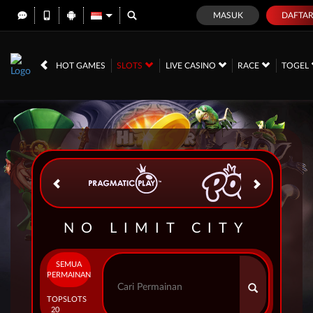
MASUK
DAFTA
IDR
12,684,991,
HOT GAMES
SLOTS
LIVE CASINO
RACE
TOGEL
NO LIMIT CITY
SEMUA
PERMAINAN
TOP
SLOTS
20