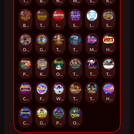
The Rave
Bonus Bunnies
Nexus Outsourced
Manhattan Goes Wild
Space Donkey
Roadkill
Barbarian Fury
True kult
Immortal Fruits
Starstruck
Ice Ice Yeti
Skate or Die
Dungeon Quest
Golden Genie And The Walking Wilds
Tomb of Akhenaten
Tractor Beam
Milky Ways
Hot Nudge
Pixies vs Pirates
Kitchen Drama: Sushi Mania
Owls
Thor: Hammer Time
The Creepy Carnival
Tombstone
Casino Win Spin
Fruits
WiXX
Tomb of Nefertiti
Tesla Jolt
Hot 4 Cash
Coins of Fortune
Gaelic Gold
Poison Eve
Outsourced: Slash Game