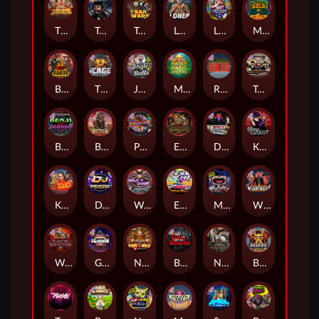
The Border
True Grit Redemption
Tsar Wars
Loner
Land of the Free
Monkey's Gold xPays
Blood Diamond
The Cage
Jingle Balls
Mayan Magic Wildfire
Remember Gulag
Tombstone No Mercy
Benji Killed in Vegas
Buffalo Hunter
Punk Rocker
Evil Goblins xBomb
Devil's Crossroad
Karen Maneater
Kiss My Chainsaw
DJ Psycho
Walk of Shame
East Coast Vs West Coast
Munchies
Whacked
Warrior Graveyard xNudge
Gluttony
Nexus Fire In The Hole xBomb
Book Of Shadows
Nexus Tombstone RIP
Bushido Way xNudge