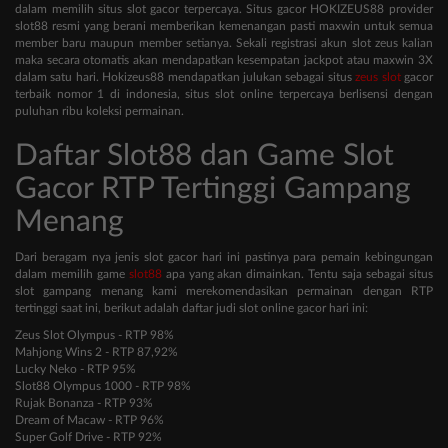
dalam memilih situs slot gacor terpercaya. Situs gacor HOKIZEUS88 provider
slot88 resmi yang berani memberikan kemenangan pasti maxwin untuk semua
member baru maupun member setianya. Sekali registrasi akun slot zeus kalian
maka secara otomatis akan mendapatkan kesempatan jackpot atau maxwin 3X
dalam satu hari. Hokizeus88 mendapatkan julukan sebagai situs
zeus slot
gacor
terbaik nomor 1 di indonesia, situs slot online terpercaya berlisensi dengan
puluhan ribu koleksi permainan.
Daftar Slot88 dan Game Slot
Gacor RTP Tertinggi Gampang
Menang
Dari beragam nya jenis slot gacor hari ini pastinya para pemain kebingungan
dalam memilih game
slot88
apa yang akan dimainkan. Tentu saja sebagai situs
slot gampang menang kami merekomendasikan permainan dengan RTP
tertinggi saat ini, berikut adalah daftar judi slot online gacor hari ini:
Zeus Slot Olympus - RTP 98%
Mahjong Wins 2 - RTP 87,92%
Lucky Neko - RTP 95%
Slot88 Olympus 1000 - RTP 98%
Rujak Bonanza - RTP 93%
Dream of Macaw - RTP 96%
Super Golf Drive - RTP 92%