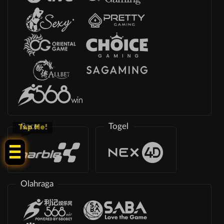
Race
Togel
Tap Me!
Olahraga