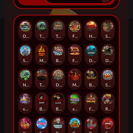
Duck Hunters
The Crypt
Tanked
Fire in the Hole 3
Highway to Hell
San Quentin 2: Death Row
Seamen
Mental
Brute Force: Alien Onslaught
Fire in the Hole 2
Das xBoot
Dead Canary
Nexus The Crypt
Tombstone Slaughter
Deadwood R.I.P
Mental 2
Beheaded
San Quentin xWays
xWays Hoarder 2
Blood & Shadow
Blood & Shadow 2
xWays Hoarder xSplit
Fire In The Hole xBomb
Road Rage