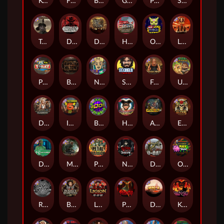
Kenneth Must Die
Flight Mode
Brute Force
Gator Hunters
Punk Rocker 2
Serial
Tombstone RIP
Dead, Dead, or Deader
Dead Men Walking
Home of the Brave
Outsourced
Little Bighorn
Punk Toilet
Bangkok Hilton
Nine To Five
Stockholm Syndrome
Folsom Prison
Ugliest Catch
Deadwood xNudge
Infectious 5 xWays
Brick Snake 2000
Harlequin Carnival
Apocalypse Super xNudge
El Pasa Gunfight xNudge
Disturbed
Misery Mining
Pearl Harbor
Nexus Blood & Shadow
D Day
Outsourced: Payday
Rock Bottom
Bounty Hunters xNudge®
Legion X
Possessed
Dragon Tribe
Kill Em All