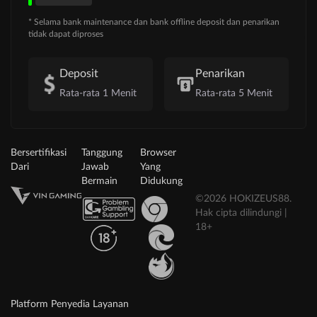
* Selama bank maintenance dan bank offline deposit dan penarikan
tidak dapat diproses
Deposit
Penarikan
Rata-rata 1 Menit
Rata-rata 5 Menit
Bersertifikasi
Tanggung
Browser
Dari
Jawab
Yang
Bermain
Didukung
©2026 HOKIZEUS88.
Hak cipta dilindungi |
18+
Platform Penyedia Layanan