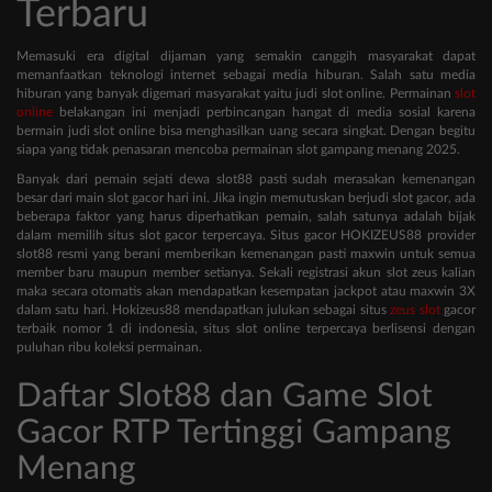
Terbaru
Memasuki era digital dijaman yang semakin canggih masyarakat dapat
memanfaatkan teknologi internet sebagai media hiburan. Salah satu media
hiburan yang banyak digemari masyarakat yaitu judi slot online. Permainan
slot
online
belakangan ini menjadi perbincangan hangat di media sosial karena
bermain judi slot online bisa menghasilkan uang secara singkat. Dengan begitu
siapa yang tidak penasaran mencoba permainan slot gampang menang 2025.
Banyak dari pemain sejati dewa slot88 pasti sudah merasakan kemenangan
besar dari main slot gacor hari ini. Jika ingin memutuskan berjudi slot gacor, ada
beberapa faktor yang harus diperhatikan pemain, salah satunya adalah bijak
dalam memilih situs slot gacor terpercaya. Situs gacor HOKIZEUS88 provider
slot88 resmi yang berani memberikan kemenangan pasti maxwin untuk semua
member baru maupun member setianya. Sekali registrasi akun slot zeus kalian
maka secara otomatis akan mendapatkan kesempatan jackpot atau maxwin 3X
dalam satu hari. Hokizeus88 mendapatkan julukan sebagai situs
zeus slot
gacor
terbaik nomor 1 di indonesia, situs slot online terpercaya berlisensi dengan
puluhan ribu koleksi permainan.
Daftar Slot88 dan Game Slot
Gacor RTP Tertinggi Gampang
Menang