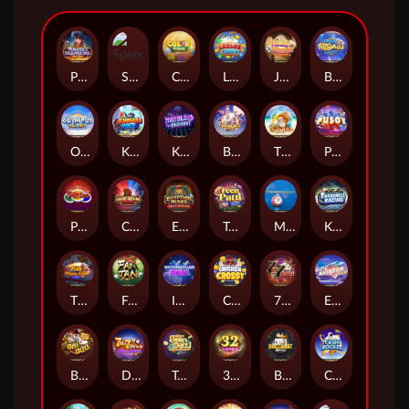
Pirate's Tresure
Speedy Andar Bahar
Colour Game
Ladder Game
Jhandi Munda
Bola Tangkas
Olympus Glory
KM Virtual Animal Race
KM Marble Knockout
Belangkai 2
Thai Hi Lo 2
Pusoy
Plinko
Cockfighting Arena
Egyptian Mines
Teen Patti Blitz
Max Keno
KM Virtual Treadmill Racing
Thai Fish Prawn Crab
Fan Tan Classic
Interstellar Run
Chicken Crossy
7 Up 7 Down Rush
Elite Aviator Club
Bai Buu
Dice Duet
Teen Patti
32 Cards
Baccarat
Cash Rocket