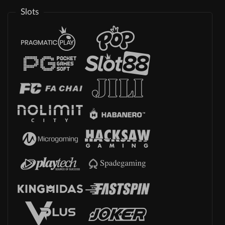
Slots