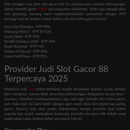
Dari beragam nya jenis slot gacor hari ini pastinya para pemain kebingungan
dalam memilih game
slot88
apa yang akan dimainkan. Tentu saja sebagai situs
slot gampang menang kami merekomendasikan permainan dengan RTP
tertinggi saat ini, berikut adalah daftar judi slot online gacor hari ini:
Zeus Slot Olympus - RTP 98%
Mahjong Wins 2 - RTP 87,92%
Lucky Neko - RTP 95%
Slot88 Olympus 1000 - RTP 98%
Rujak Bonanza - RTP 93%
Dream of Macaw - RTP 96%
Super Golf Drive - RTP 92%
Provider Judi Slot Gacor 88
Terpercaya 2025
Meskipun judi
slot
online terbilang mudah dimainkan bahkan untuk pemain
baru sekalipun, namun tidak senantiasa kemenangan didapatkan secara terus -
menerus. Demikian membuat pemain ragu saat ingin bermain slot online gacor,
nah maka dari itu kami hadir sebagai agen resmi situs slot terpercaya paling
gacor. Dimana hoki zeus sudah bekerjasama dengan provider judi online
populer dan sudah merangkum kumpulan provider slot gacor 88 terbaik yang
wajib kalian coba, berikut daftar situs gacor hari ini: