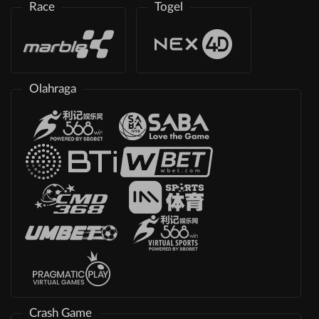
Race
Togel
Olahraga
Crash Game