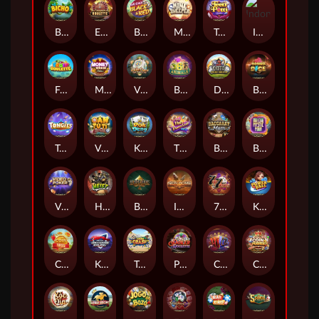
Bicho
European Roulette
Bai Cao Black & Red
Minesweeper
Teen Patti Versus
Indonesian Animal Dice
Fruit Roulette
Money Wheel Deluxe
Vietnam Fish Prawn Crab
Burmese 6 Animals
Dota Hi-Lo
Bonus Dice
Tongits
Vietnam Rock Paper Scissors
Kingmaker Pok Deng
Thai Fish Prawn Crab GO!
Baccarat: Multi
Bai Cao Mystic Four
Video Poker
Heist
Blackjack
Iron Dome
7 Up 7 Down
KM Power Ball
Coin Toss
KM Virtual Greyhound Racing
Toon Crash
Poker Roulette
Cards Hi Lo
Coin Pusher