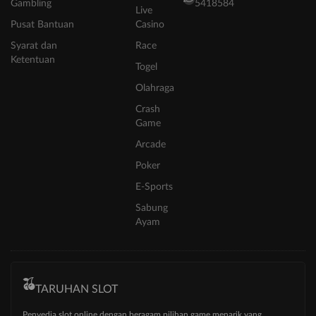
Gambling
5418584
Live
Pusat Bantuan
Casino
Syarat dan
Race
Ketentuan
Togel
Olahraga
Crash
Game
Arcade
Poker
E-Sports
Sabung
Ayam
TARUHAN SLOT
Penyedia slot online dengan beragam pilihan game menarik yang