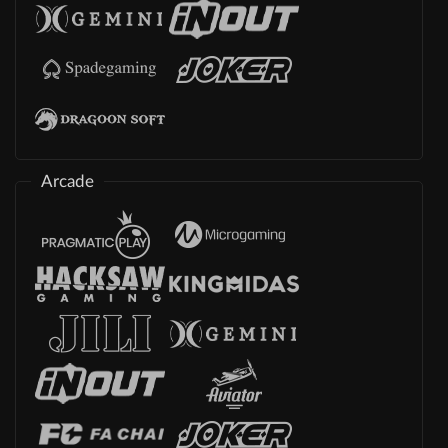
Arcade