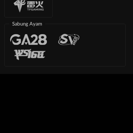
Sabung Ayam