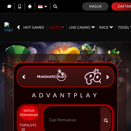
MASUK
DAFTA
IDR
12,742,058,
HOT GAMES
SLOTS
LIVE CASINO
RACE
TOGEL
ADVANTPLAY
SEMUA
PERMAINAN
TOP
SLOTS
20