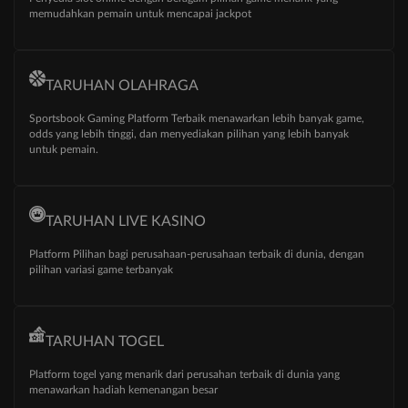
memudahkan pemain untuk mencapai jackpot
TARUHAN OLAHRAGA
Sportsbook Gaming Platform Terbaik menawarkan lebih banyak game,
odds yang lebih tinggi, dan menyediakan pilihan yang lebih banyak
untuk pemain.
TARUHAN LIVE KASINO
Platform Pilihan bagi perusahaan-perusahaan terbaik di dunia, dengan
pilihan variasi game terbanyak
TARUHAN TOGEL
Platform togel yang menarik dari perusahan terbaik di dunia yang
menawarkan hadiah kemenangan besar