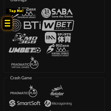
Tap Me!
Crash Game