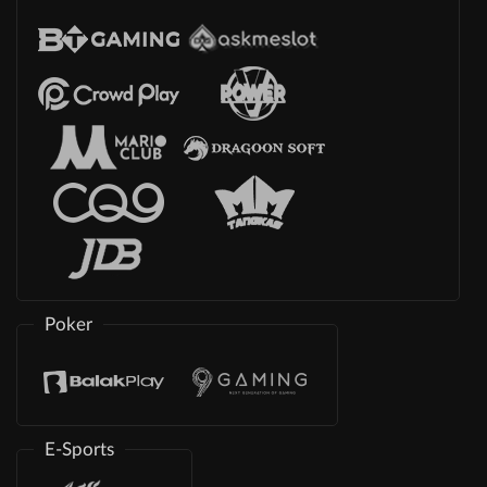
Poker
E-Sports