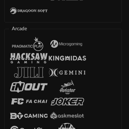
Arcade