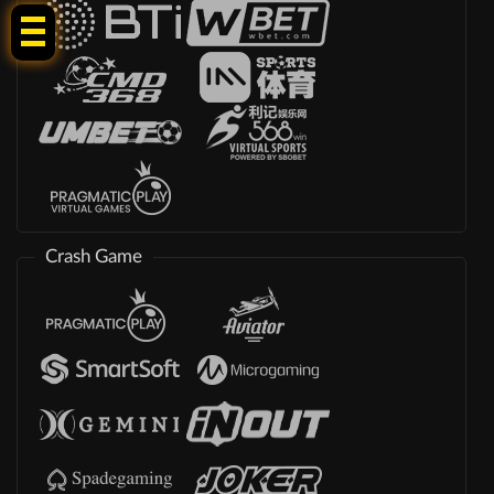
Crash Game