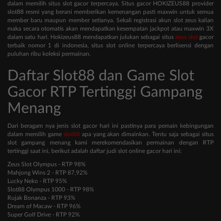
dalam memilih situs slot gacor terpercaya. Situs gacor HOKIZEUS88 provider
slot88 resmi yang berani memberikan kemenangan pasti maxwin untuk semua
member baru maupun member setianya. Sekali registrasi akun slot zeus kalian
maka secara otomatis akan mendapatkan kesempatan jackpot atau maxwin 3X
dalam satu hari. Hokizeus88 mendapatkan julukan sebagai situs
zeus slot
gacor
terbaik nomor 1 di indonesia, situs slot online terpercaya berlisensi dengan
puluhan ribu koleksi permainan.
Daftar Slot88 dan Game Slot
Gacor RTP Tertinggi Gampang
Menang
Dari beragam nya jenis slot gacor hari ini pastinya para pemain kebingungan
dalam memilih game
slot88
apa yang akan dimainkan. Tentu saja sebagai situs
slot gampang menang kami merekomendasikan permainan dengan RTP
tertinggi saat ini, berikut adalah daftar judi slot online gacor hari ini:
Zeus Slot Olympus - RTP 98%
Mahjong Wins 2 - RTP 87,92%
Lucky Neko - RTP 95%
Slot88 Olympus 1000 - RTP 98%
Rujak Bonanza - RTP 93%
Dream of Macaw - RTP 96%
Super Golf Drive - RTP 92%