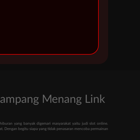
 Gampang Menang Link
iburan yang banyak digemari masyarakat yaitu judi slot online.
gkat. Dengan begitu siapa yang tidak penasaran mencoba permainan