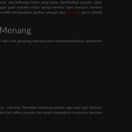
acor, ada beberapa faktor yang harus diperhatikan pemain, salah
menangan pasti maxwin untuk semua member baru maupun member
izeus88 mendapatkan julukan sebagai situs
zeus slot
gacor terbaik
g Menang
ai situs slot gampang menang kami merekomendasikan permainan
rus - menerus. Demikian membuat pemain ragu saat ingin bermain
rovider judi online populer dan sudah merangkum kumpulan provider