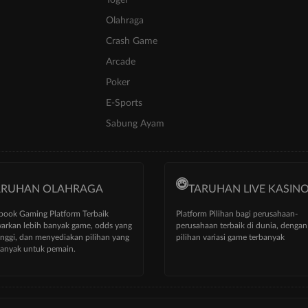
Olahraga
Crash Game
Arcade
Poker
E-Sports
Sabung Ayam
ARUHAN OLAHRAGA
TARUHAN LIVE KASIN
book Gaming Platform Terbaik
Platform Pilihan bagi perusahaan-
rkan lebih banyak game, odds yang
perusahaan terbaik di dunia, dengan
tinggi, dan menyediakan pilihan yang
pilihan variasi game terbanyak
banyak untuk pemain.