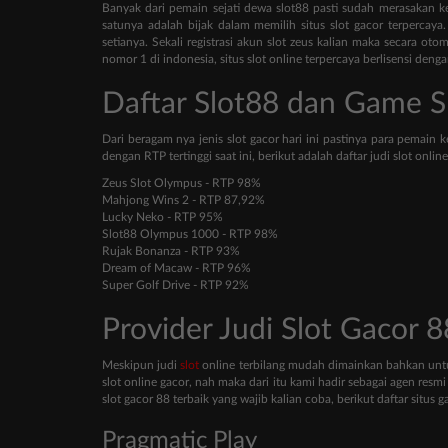
Banyak dari pemain sejati dewa slot88 pasti sudah merasakan ke
satunya adalah bijak dalam memilih situs slot gacor terper
setianya. Sekali registrasi akun slot zeus kalian maka secara 
nomor 1 di indonesia, situs slot online terpercaya berlisensi deng
Daftar Slot88 dan Game 
Dari beragam nya jenis slot gacor hari ini pastinya para pemai
dengan RTP tertinggi saat ini, berikut adalah daftar judi slot online 
Zeus Slot Olympus - RTP 98%
Mahjong Wins 2 - RTP 87,92%
Lucky Neko - RTP 95%
Slot88 Olympus 1000 - RTP 98%
Rujak Bonanza - RTP 93%
Dream of Macaw - RTP 96%
Super Golf Drive - RTP 92%
Provider Judi Slot Gacor 
Meskipun judi
slot
online terbilang mudah dimainkan bahkan untu
slot online gacor, nah maka dari itu kami hadir sebagai agen res
slot gacor 88 terbaik yang wajib kalian coba, berikut daftar situs ga
Pragmatic Play