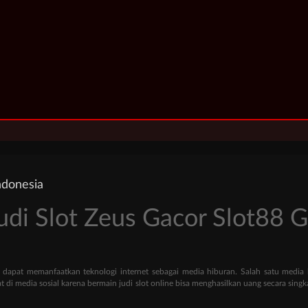
ndonesia
udi Slot Zeus Gacor Slot88
dapat memanfaatkan teknologi internet sebagai media hiburan. Salah satu media h
 di media sosial karena bermain judi slot online bisa menghasilkan uang secara sin