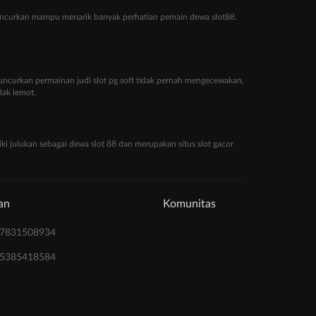
a luncurkan mampu menarik banyak perhatian pemain dewa slot88.
eluncurkan permainan judi slot pg soft tidak pernah mengecewakan,
ak lemot.
liki julukan sebagai dewa slot 88 dan merupakan situs slot gacor
an
Komunitas
7831508934
5385418584