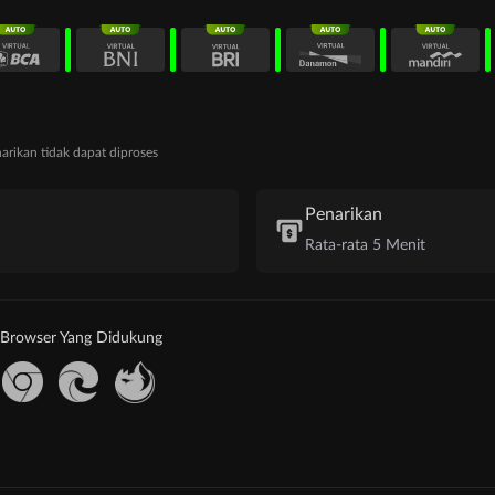
arikan tidak dapat diproses
Penarikan
Rata-rata 5 Menit
Browser Yang Didukung