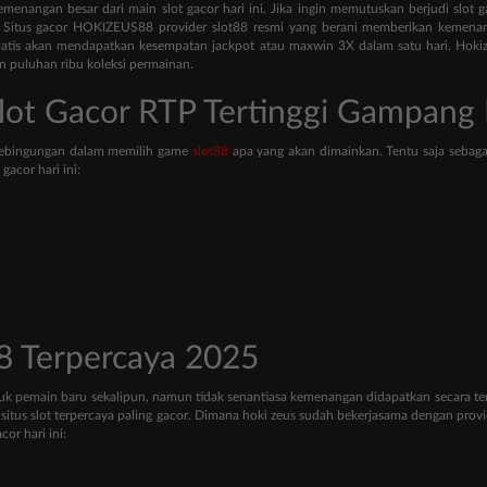
menangan besar dari main slot gacor hari ini. Jika ingin memutuskan berjudi slot g
caya. Situs gacor HOKIZEUS88 provider slot88 resmi yang berani memberikan ke
otomatis akan mendapatkan kesempatan jackpot atau maxwin 3X dalam satu hari. Hok
an puluhan ribu koleksi permainan.
Slot Gacor RTP Tertinggi Gampan
n kebingungan dalam memilih game
slot88
apa yang akan dimainkan. Tentu saja sebag
gacor hari ini:
88 Terpercaya 2025
k pemain baru sekalipun, namun tidak senantiasa kemenangan didapatkan secara te
mi situs slot terpercaya paling gacor. Dimana hoki zeus sudah bekerjasama dengan p
cor hari ini: