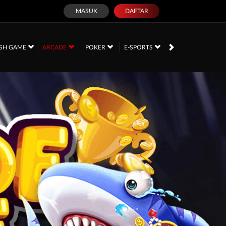
MASUK
DAFTAR
SH GAME
ARCADE
POKER
E-SPORTS
SABUNG AYAM