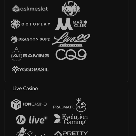
Live Casino