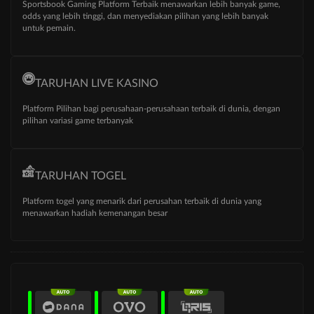
Sportsbook Gaming Platform Terbaik menawarkan lebih banyak game,
odds yang lebih tinggi, dan menyediakan pilihan yang lebih banyak
untuk pemain.
TARUHAN LIVE KASINO
Platform Pilihan bagi perusahaan-perusahaan terbaik di dunia, dengan
pilihan variasi game terbanyak
TARUHAN TOGEL
Platform togel yang menarik dari perusahan terbaik di dunia yang
menawarkan hadiah kemenangan besar