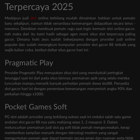
Terpercaya 2025
Meskipun judi
slot
online terbilang mudah dimainkan bahkan untuk pemain
baru sekalipun, namun tidak senantiasa kemenangan didapatkan secara terus -
menerus. Demikian membuat pemain ragu saat ingin bermain slot online gacor,
nah maka dari itu kami hadir sebagai agen resmi situs slot terpercaya paling
gacor. Dimana hoki zeus sudah bekerjasama dengan provider judi online
populer dan sudah merangkum kumpulan provider slot gacor 88 terbaik yang
wajib kalian coba, berikut daftar situs gacor hari ini:
Pragmatic Play
Provider Pragmatic Play merupakan situs slot yang menduduki peringkat
terunggul saat ini dari pada situs lainnya, permainan apik yang selalu mereka
luncurkan mampu menarik banyak perhatian pemain dewa slot88. Penyedia
slot gacor hari ini dengan persentase kemenangan menyentuh angka 90% dan
perkalian hingga x1000.
Pocket Games Soft
PG slot adalah provider yang terbilang sukses saat ini melalui salah satu game
andalan slot gacor 88 nya yaitu mahjong ways 1, 2 maupun 3. Dalam
meluncurkan permainan judi slot pg soft tidak pernah mengecewakan, kerap
memberikan tampilan menarik dengan teknologi modern yang sangat
menguntukan pemain agar dapat bermain secara aman dan nyaman serta tidak