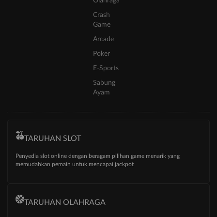
Olahraga
Crash
Game
Arcade
Poker
E-Sports
Sabung
Ayam
TARUHAN SLOT
Penyedia slot online dengan beragam pilihan game menarik yang
memudahkan pemain untuk mencapai jackpot
TARUHAN OLAHRAGA