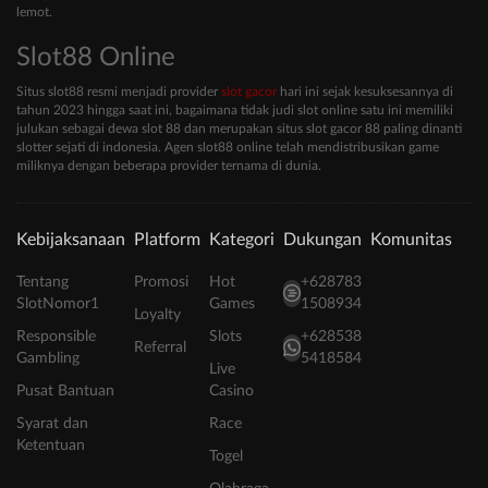
lemot.
Slot88 Online
Situs slot88 resmi menjadi provider
slot gacor
hari ini sejak kesuksesannya di
tahun 2023 hingga saat ini, bagaimana tidak judi slot online satu ini memiliki
julukan sebagai dewa slot 88 dan merupakan situs slot gacor 88 paling dinanti
slotter sejati di indonesia. Agen slot88 online telah mendistribusikan game
miliknya dengan beberapa provider ternama di dunia.
Kebijaksanaan
Platform
Kategori
Dukungan
Komunitas
Tentang
Promosi
Hot
+628783
SlotNomor1
Games
1508934
Loyalty
Responsible
Slots
+628538
Referral
Gambling
5418584
Live
Pusat Bantuan
Casino
Syarat dan
Race
Ketentuan
Togel