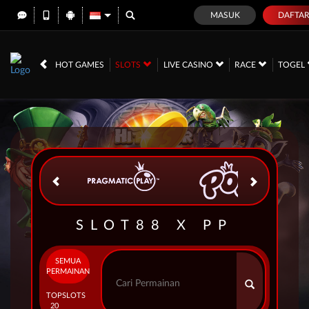
MASUK
DAFTA
IDR
12,739,880,
HOT GAMES
SLOTS
LIVE CASINO
RACE
TOGEL
SLOT88 X PP
SEMUA
PERMAINAN
TOP
SLOTS
20